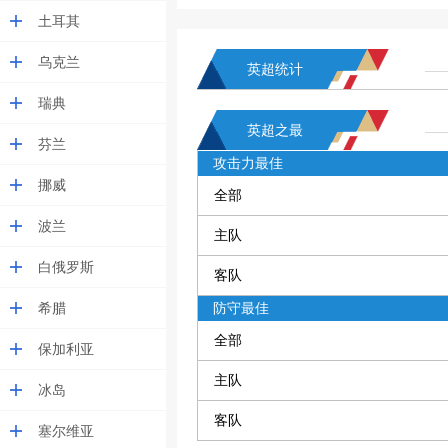
土耳其
乌克兰
英超统计
瑞典
英超之最
芬兰
攻击力最佳
挪威
全部
波兰
主队
白俄罗斯
客队
希腊
防守最佳
全部
保加利亚
主队
冰岛
客队
塞尔维亚