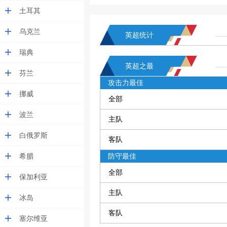
土耳其
乌克兰
英超统计
瑞典
英超之最
芬兰
攻击力最佳
挪威
全部
波兰
主队
白俄罗斯
客队
希腊
防守最佳
全部
保加利亚
主队
冰岛
客队
塞尔维亚