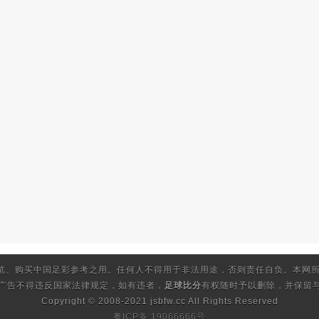
览、购买中国足彩参考之用。任何人不得用于非法用途，否则责任自负。本网所
的广告不得违反国家法律规定，如有违者，
足球比分
有权随时予以删除，并保留与
Copyright © 2008-2021 jsbfw.cc
All Rights Reserved
粤ICP备:19066666号