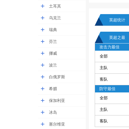
土耳其
乌克兰
英超统计
瑞典
英超之最
芬兰
攻击力最佳
挪威
全部
波兰
主队
白俄罗斯
客队
希腊
防守最佳
全部
保加利亚
主队
冰岛
客队
塞尔维亚