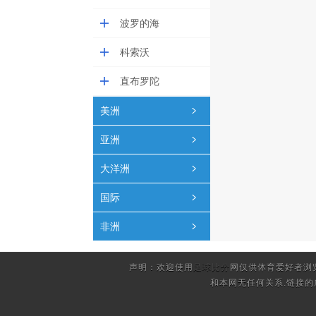
波罗的海
科索沃
直布罗陀
美洲
亚洲
大洋洲
国际
非洲
声明：欢迎使用
足球比分
网仅供体育爱好者浏
和本网无任何关系.链接