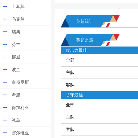
土耳其
乌克兰
英超统计
瑞典
英超之最
芬兰
攻击力最佳
挪威
全部
波兰
主队
白俄罗斯
客队
希腊
防守最佳
全部
保加利亚
主队
冰岛
客队
塞尔维亚