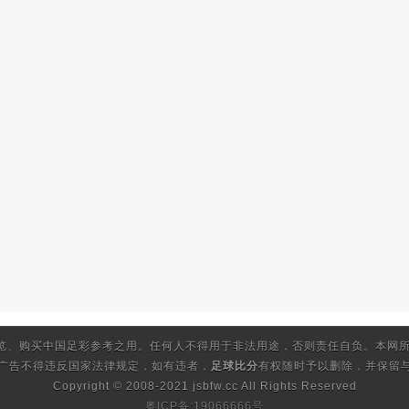
览、购买中国足彩参考之用。任何人不得用于非法用途，否则责任自负。本网所
的广告不得违反国家法律规定，如有违者，
足球比分
有权随时予以删除，并保留与
Copyright © 2008-2021 jsbfw.cc
All Rights Reserved
粤ICP备:19066666号