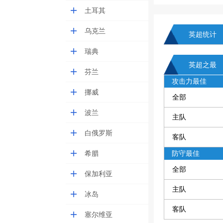
土耳其
乌克兰
英超统计
瑞典
英超之最
芬兰
攻击力最佳
挪威
全部
波兰
主队
白俄罗斯
客队
希腊
防守最佳
全部
保加利亚
主队
冰岛
客队
塞尔维亚