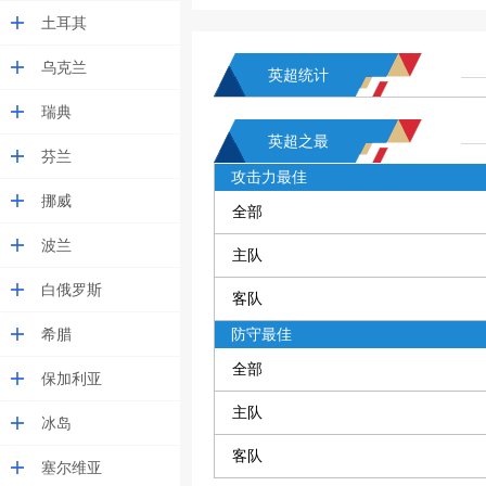
土耳其
乌克兰
英超统计
瑞典
英超之最
芬兰
攻击力最佳
挪威
全部
波兰
主队
白俄罗斯
客队
希腊
防守最佳
全部
保加利亚
主队
冰岛
客队
塞尔维亚