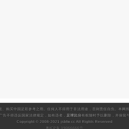
览、购买中国足彩参考之用。任何人不得用于非法用途，否则责任自负。本网所
的广告不得违反国家法律规定，如有违者，
足球比分
有权随时予以删除，并保留与
Copyright © 2008-2021 jsbfw.cc
All Rights Reserved
粤ICP备:19066666号