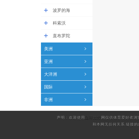
波罗的海
科索沃
直布罗陀
美洲
亚洲
大洋洲
国际
非洲
声明：欢迎使用
足球比分
网仅供体育爱好者浏
和本网无任何关系.链接