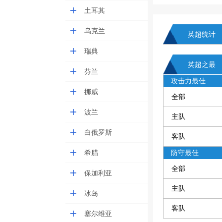
土耳其
乌克兰
英超统计
瑞典
英超之最
芬兰
攻击力最佳
挪威
全部
波兰
主队
白俄罗斯
客队
希腊
防守最佳
全部
保加利亚
主队
冰岛
客队
塞尔维亚