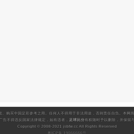
览、购买中国足彩参考之用。任何人不得用于非法用途，否则责任自负。本网所
的广告不得违反国家法律规定，如有违者，
足球比分
有权随时予以删除，并保留与
Copyright © 2008-2021 jsbfw.cc
All Rights Reserved
粤ICP备:19066666号