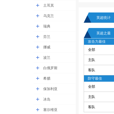
土耳其
乌克兰
英超统计
瑞典
英超之最
芬兰
攻击力最佳
挪威
全部
波兰
主队
白俄罗斯
客队
希腊
防守最佳
全部
保加利亚
主队
冰岛
客队
塞尔维亚