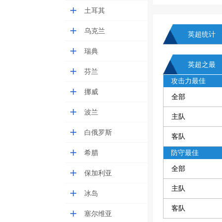
土耳其
乌克兰
英超统计
瑞典
英超之最
芬兰
攻击力最佳
挪威
全部
波兰
主队
白俄罗斯
客队
希腊
防守最佳
全部
保加利亚
主队
冰岛
客队
塞尔维亚