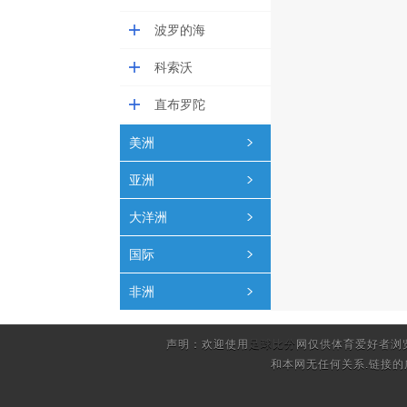
波罗的海
科索沃
直布罗陀
美洲
亚洲
大洋洲
国际
非洲
声明：欢迎使用
足球比分
网仅供体育爱好者浏
和本网无任何关系.链接