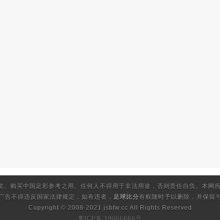
览、购买中国足彩参考之用。任何人不得用于非法用途，否则责任自负。本网所
的广告不得违反国家法律规定，如有违者，
足球比分
有权随时予以删除，并保留与
Copyright © 2008-2021 jsbfw.cc
All Rights Reserved
粤ICP备:19066666号