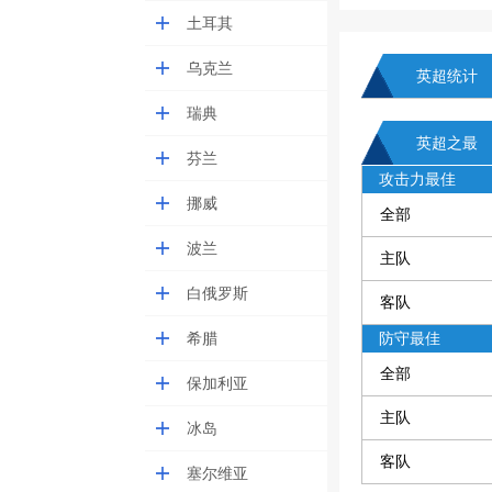
土耳其
乌克兰
英超统计
瑞典
英超之最
芬兰
攻击力最佳
挪威
全部
波兰
主队
白俄罗斯
客队
希腊
防守最佳
全部
保加利亚
主队
冰岛
客队
塞尔维亚