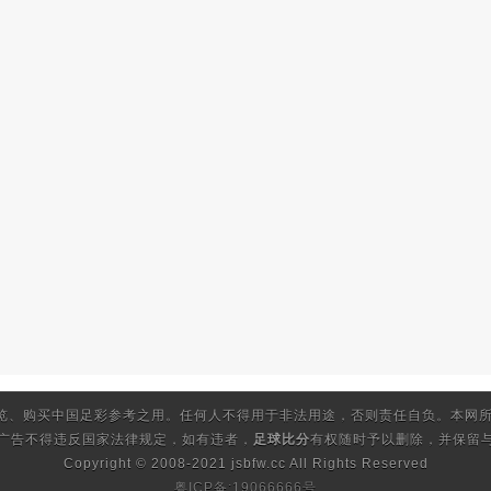
览、购买中国足彩参考之用。任何人不得用于非法用途，否则责任自负。本网所
的广告不得违反国家法律规定，如有违者，
足球比分
有权随时予以删除，并保留与
Copyright © 2008-2021 jsbfw.cc
All Rights Reserved
粤ICP备:19066666号