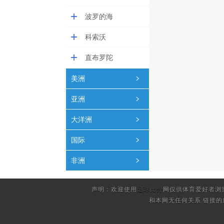
波罗的海
科索沃
直布罗陀
美洲
亚洲
大洋洲
国际
非洲
声明：欢迎使用
足球比分
网仅供体育爱好者浏
和本网无任何关系.链接