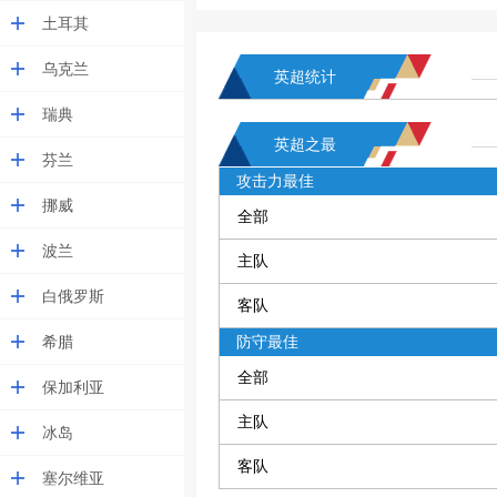
土耳其
乌克兰
英超统计
瑞典
英超之最
芬兰
攻击力最佳
挪威
全部
波兰
主队
白俄罗斯
客队
希腊
防守最佳
全部
保加利亚
主队
冰岛
客队
塞尔维亚