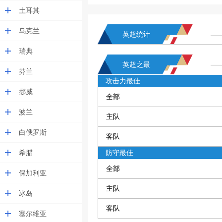
土耳其
乌克兰
英超统计
瑞典
英超之最
芬兰
攻击力最佳
挪威
全部
波兰
主队
白俄罗斯
客队
希腊
防守最佳
全部
保加利亚
主队
冰岛
客队
塞尔维亚