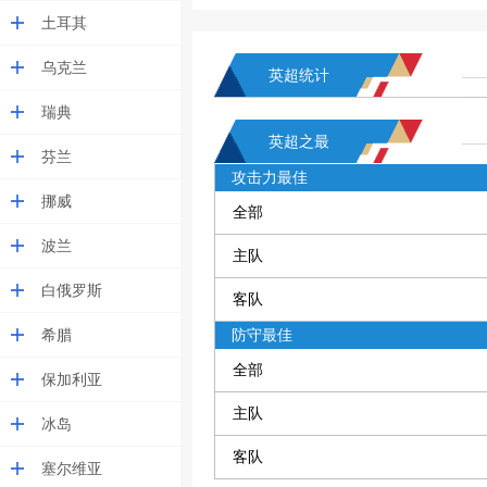
土耳其
乌克兰
英超统计
瑞典
英超之最
芬兰
攻击力最佳
挪威
全部
波兰
主队
白俄罗斯
客队
希腊
防守最佳
全部
保加利亚
主队
冰岛
客队
塞尔维亚