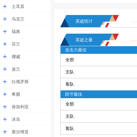
土耳其
乌克兰
英超统计
瑞典
英超之最
芬兰
攻击力最佳
挪威
全部
波兰
主队
白俄罗斯
客队
希腊
防守最佳
全部
保加利亚
主队
冰岛
客队
塞尔维亚