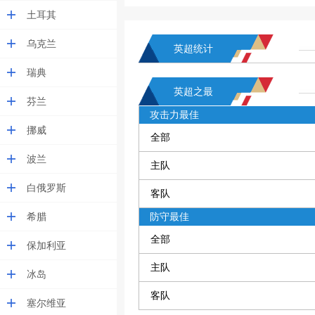
土耳其
乌克兰
英超统计
瑞典
英超之最
芬兰
攻击力最佳
挪威
全部
波兰
主队
白俄罗斯
客队
希腊
防守最佳
全部
保加利亚
主队
冰岛
客队
塞尔维亚