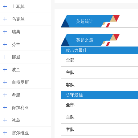
土耳其
乌克兰
英超统计
瑞典
英超之最
芬兰
攻击力最佳
挪威
全部
波兰
主队
白俄罗斯
客队
希腊
防守最佳
全部
保加利亚
主队
冰岛
客队
塞尔维亚