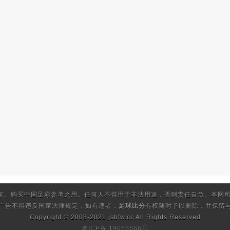
览、购买中国足彩参考之用。任何人不得用于非法用途，否则责任自负。本网所
的广告不得违反国家法律规定，如有违者，
足球比分
有权随时予以删除，并保留与
Copyright © 2008-2021 jsbfw.cc
All Rights Reserved
粤ICP备:19066666号