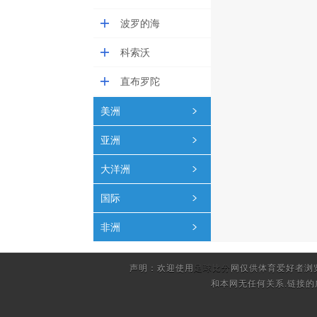
波罗的海
科索沃
直布罗陀
美洲
亚洲
大洋洲
国际
非洲
声明：欢迎使用
足球比分
网仅供体育爱好者浏
和本网无任何关系.链接