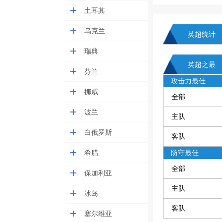
土耳其
乌克兰
英超统计
瑞典
英超之最
芬兰
攻击力最佳
挪威
全部
波兰
主队
白俄罗斯
客队
希腊
防守最佳
全部
保加利亚
主队
冰岛
客队
塞尔维亚