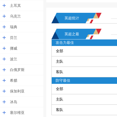
土耳其
乌克兰
英超统计
瑞典
英超之最
芬兰
攻击力最佳
挪威
全部
波兰
主队
白俄罗斯
客队
希腊
防守最佳
全部
保加利亚
主队
冰岛
客队
塞尔维亚