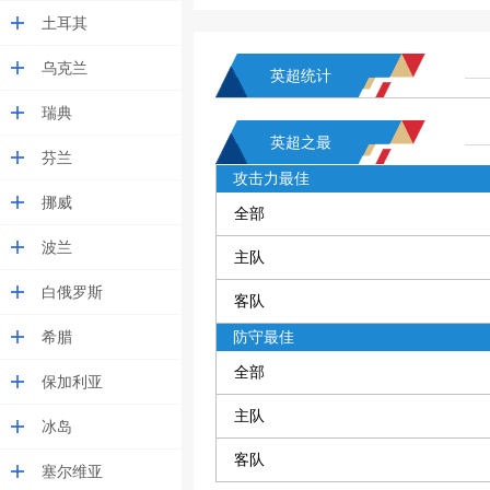
土耳其
乌克兰
英超统计
瑞典
英超之最
芬兰
攻击力最佳
挪威
全部
波兰
主队
白俄罗斯
客队
希腊
防守最佳
全部
保加利亚
主队
冰岛
客队
塞尔维亚