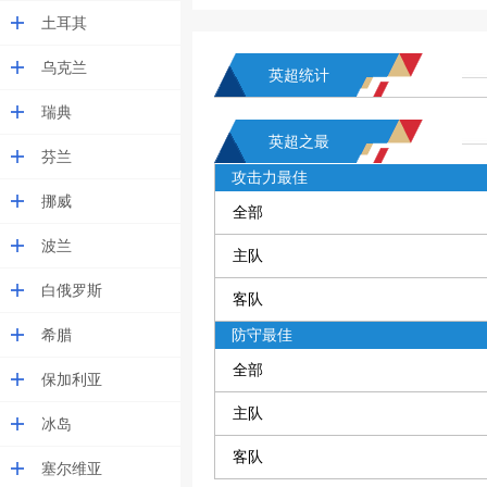
土耳其
乌克兰
英超统计
瑞典
英超之最
芬兰
攻击力最佳
挪威
全部
波兰
主队
白俄罗斯
客队
希腊
防守最佳
全部
保加利亚
主队
冰岛
客队
塞尔维亚