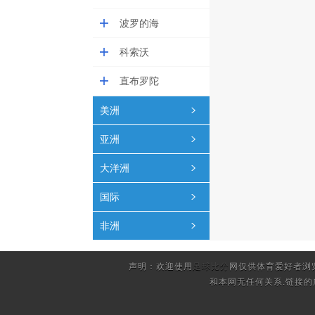
波罗的海
科索沃
直布罗陀
美洲
亚洲
大洋洲
国际
非洲
声明：欢迎使用
足球比分
网仅供体育爱好者浏
和本网无任何关系.链接