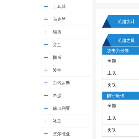
土耳其
乌克兰
英超统计
瑞典
英超之最
芬兰
攻击力最佳
挪威
全部
波兰
主队
白俄罗斯
客队
希腊
防守最佳
全部
保加利亚
主队
冰岛
客队
塞尔维亚