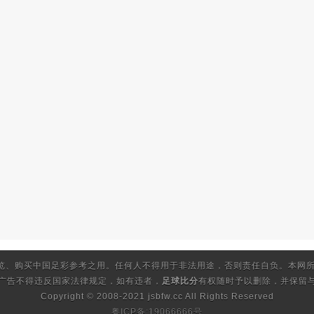
览、购买中国足彩参考之用。任何人不得用于非法用途，否则责任自负。本网所
的广告不得违反国家法律规定，如有违者，
足球比分
有权随时予以删除，并保留与
Copyright © 2008-2021 jsbfw.cc
All Rights Reserved
粤ICP备:19066666号