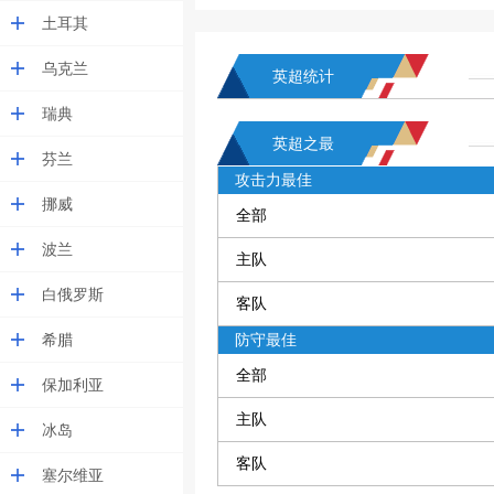
土耳其
乌克兰
英超统计
瑞典
英超之最
芬兰
攻击力最佳
挪威
全部
波兰
主队
白俄罗斯
客队
希腊
防守最佳
全部
保加利亚
主队
冰岛
客队
塞尔维亚