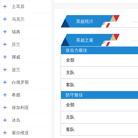
土耳其
乌克兰
英超统计
瑞典
英超之最
芬兰
攻击力最佳
挪威
全部
波兰
主队
白俄罗斯
客队
希腊
防守最佳
全部
保加利亚
主队
冰岛
客队
塞尔维亚