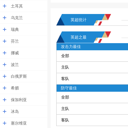
土耳其
乌克兰
英超统计
瑞典
英超之最
芬兰
攻击力最佳
挪威
全部
波兰
主队
白俄罗斯
客队
希腊
防守最佳
全部
保加利亚
主队
冰岛
客队
塞尔维亚