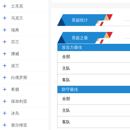
土耳其
乌克兰
英超统计
瑞典
英超之最
芬兰
攻击力最佳
挪威
全部
波兰
主队
白俄罗斯
客队
希腊
防守最佳
全部
保加利亚
主队
冰岛
客队
塞尔维亚